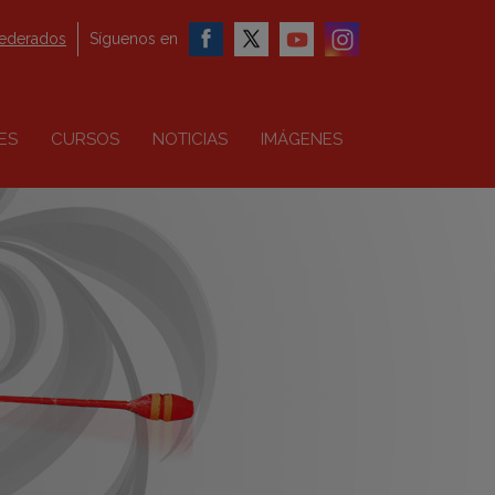
federados
Síguenos en
ES
CURSOS
NOTICIAS
IMÁGENES