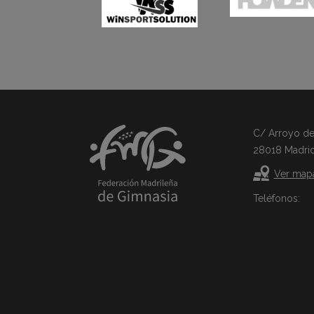
C/ Arroyo del 
28018 Madri
Ver map
Teléfonos: