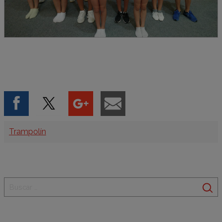
Categorías
Trampolín