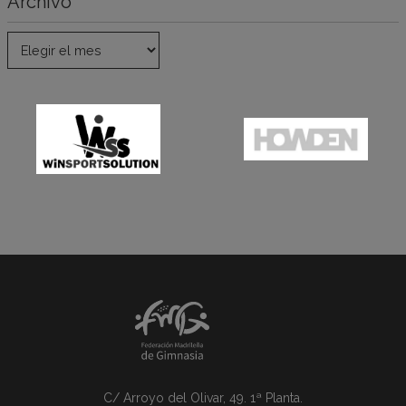
Archivo
C/ Arroyo del Olivar, 49. 1ª Planta.