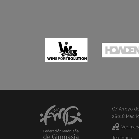
C/ Arroyo del 
28018 Madri
Ver map
Teléfonos: