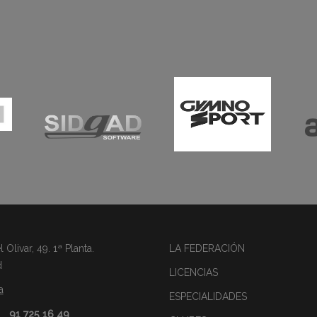
Olivar, 49. 1ª Planta.
LA FEDERACIÓN
d
LICENCIAS
a
ESPECIALIDADES
91 725 16 49