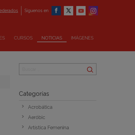
federados
Síguenos en
ES
CURSOS
NOTICIAS
IMÁGENES
Categorías
Acrobática
Aeróbic
Artística Femenina