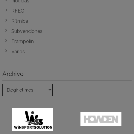
Noticias
RFEG
Rítmica
Subvenciones
Trampolín
Varios
Archivo