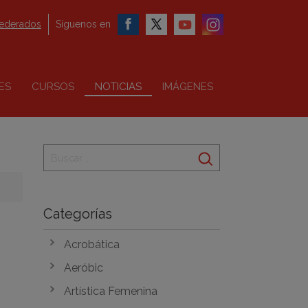
federados
Síguenos en
ES
CURSOS
NOTICIAS
IMÁGENES
Categorías
Acrobática
Aeróbic
Artística Femenina