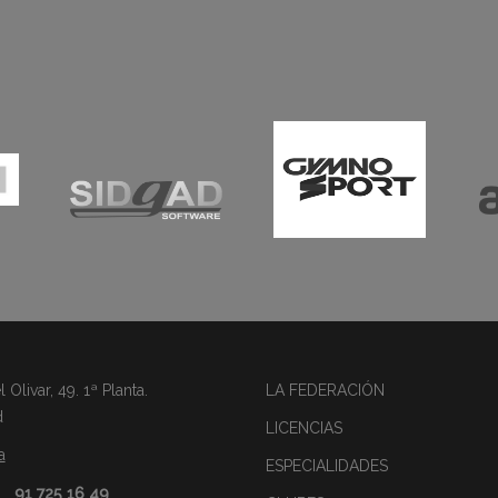
Olivar, 49. 1ª Planta.
LA FEDERACIÓN
d
LICENCIAS
a
ESPECIALIDADES
91 725 16 49