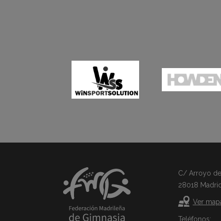
C/ Arroyo del 
28018 Madri
Ver map
Teléfonos: