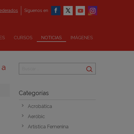
federados
Síguenos en
ES
CURSOS
NOTICIAS
IMÁGENES
 a
Categorías
Acrobática
Aeróbic
Artística Femenina