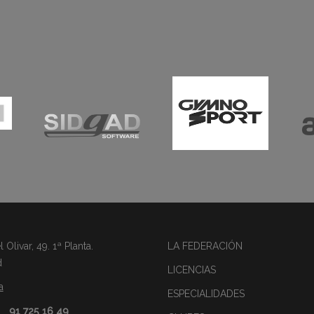
Olivar, 49. 1ª Planta.
LA FEDERACIÓN
d
LICENCIAS
a
ESPECIALIDADES
91 725 16 49