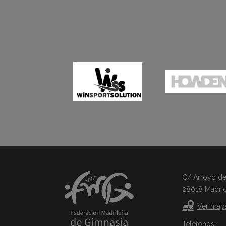
C/ Arroyo del 
28018 Madri
Ver map
Teléfonos: