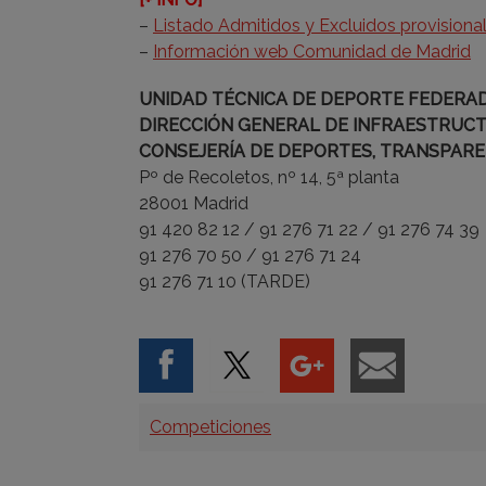
–
Listado Admitidos y Excluidos provisiona
–
Información web Comunidad de Madrid
UNIDAD TÉCNICA DE DEPORTE FEDERA
DIRECCIÓN GENERAL DE INFRAESTRUCT
CONSEJERÍA DE DEPORTES, TRANSPARE
Pº de Recoletos, nº 14, 5ª planta
28001 Madrid
91 420 82 12 / 91 276 71 22 / 91 276 74 39
91 276 70 50 / 91 276 71 24
91 276 71 10 (TARDE)
Categorías
Competiciones