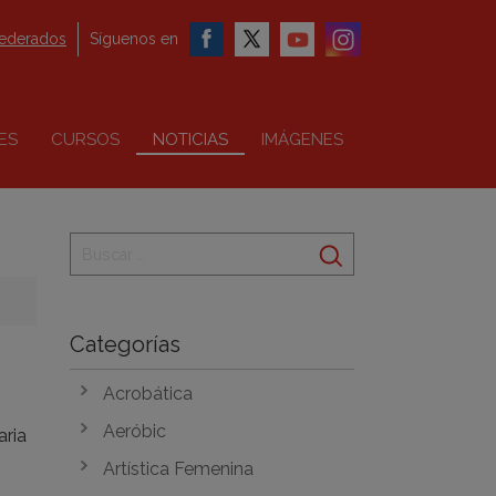
federados
Síguenos en
ES
CURSOS
NOTICIAS
IMÁGENES
Categorías
Acrobática
Aeróbic
aria
Artística Femenina