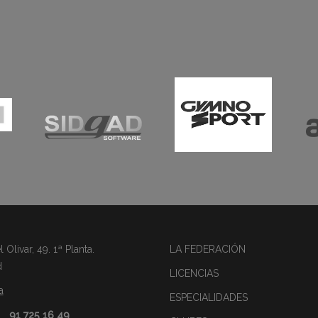
Olivar, 49. 1ª Planta.
LA FEDERACIÓN
d
LICENCIAS
a
ESPECIALIDADES
91 725 16 49