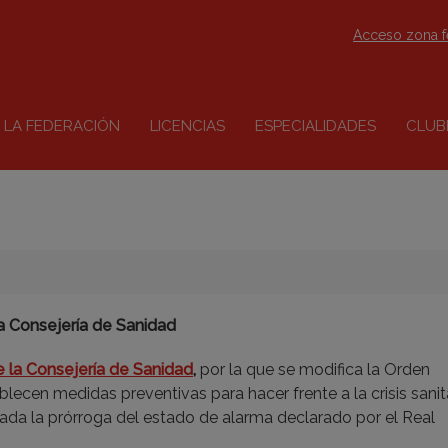
Acceso zona 
LA FEDERACIÓN
LICENCIAS
ESPECIALIDADES
CLUB
 Consejería de Sanidad
 la Consejería de Sanidad
,
por la que se modifica la Orden
lecen medidas preventivas para hacer frente a la crisis sanit
ada la prórroga del estado de alarma declarado por el Real