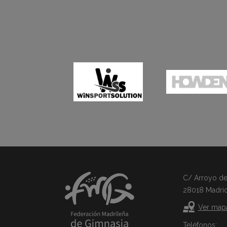
C/ Arroyo del 
28018 Madri
Ver map
Teléfonos: