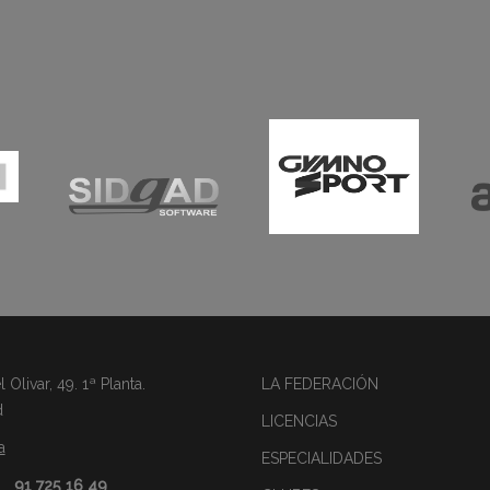
Olivar, 49. 1ª Planta.
LA FEDERACIÓN
d
LICENCIAS
a
ESPECIALIDADES
91 725 16 49