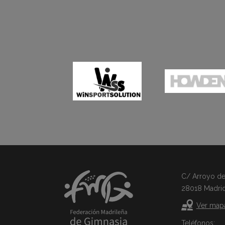
C/ Arroyo del 
28018 Madri
Ver map
Teléfonos: