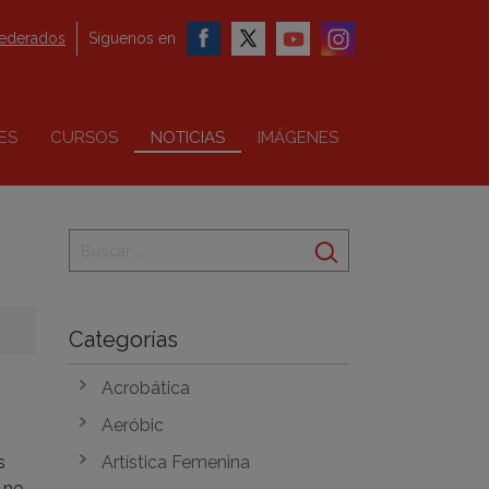
federados
Síguenos en
ES
CURSOS
NOTICIAS
IMÁGENES
Categorías
Acrobática
Aeróbic
s
Artística Femenina
 no