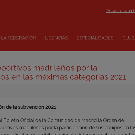
Acceso zona 
LA FEDERACIÓN
LICENCIAS
ESPECIALIDADES
CLUB
portivos madrileños por la
pos en las máximas categorías 2021
ción de la subvención 2021
el Boletín Oficial de la Comunidad de Madrid la Orden de
ortivos madrileños por la participación de sus equipos en la
nes oficiales de ámbito nacional o internacional, de carácter