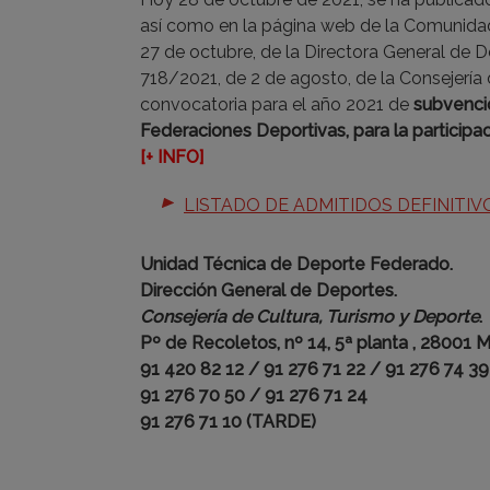
así como en la página web de la Comunid
27 de octubre, de la Directora General de D
718/2021, de 2 de agosto, de la Consejería 
convocatoria para el año 2021 de
subvenci
Federaciones Deportivas, para la participa
[+ INFO]
LISTADO DE ADMITIDOS DEFINITIV
Unidad Técnica de Deporte Federado.
Dirección General de Deportes.
Consejería de Cultura, Turismo y Deporte
.
Pº de Recoletos, nº 14, 5ª planta , 28001 
91 420 82 12 / 91 276 71 22 / 91 276 74 39
91 276 70 50 / 91 276 71 24
91 276 71 10 (TARDE)