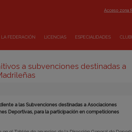
Acceso zona 
LA FEDERACIÓN
LICENCIAS
ESPECIALIDADES
CLUB
nitivos a subvenciones destinadas a
Madrileñas
ndiente a las Subvenciones destinadas a Asociaciones
es Deportivas, para la participación en competiciones
 en el Tablón de anuncios de la Dirección General de Deport