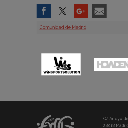
Categorías
Comunidad de Madrid
C/ Arroyo del 
28018 Madri