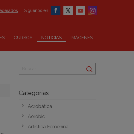
federados
Síguenos en
ES
CURSOS
NOTICIAS
IMÁGENES
Categorías
Acrobática
Aeróbic
Artística Femenina
es,