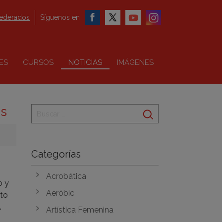
federados
Síguenos en
ES
CURSOS
NOTICIAS
IMÁGENES
as
Categorías
Acrobática
o y
Aeróbic
pto
l
Artística Femenina