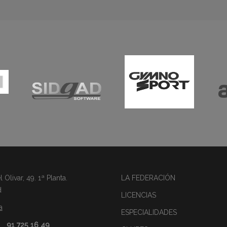
Olivar, 49. 1ª Planta.
LA FEDERACIÓN
d
LICENCIAS
a
ESPECIALIDADES
91 725 16 49