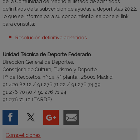
de la Comunidad de Madrid el listado de admitidos
definitivos de la subvención de ayudas a deportistas 2022,
lo que se informa para su conocimiento, se pone el link
para consulta:
Resolución definitiva admitidos
Unidad Técnica de Deporte Federado
.
Dirección General de Deportes.
Consejería de Cultura, Turismo y Deporte.
Pº de Recoletos, nº 14, 5ª planta , 28001 Madrid
91 420 82 12 / 91 276 71 22 / 91 276 74 39
91 276 70 50 / 91 276 71 24
91 276 71 10 (TARDE)
Categorías
Competiciones