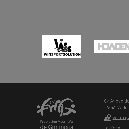
C/ Arroyo del 
28018 Madri
Ver map
Teléfonos: