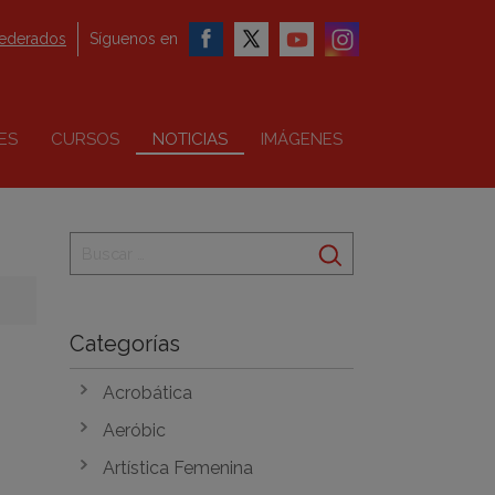
federados
Síguenos en
ES
CURSOS
NOTICIAS
IMÁGENES
Categorías
Acrobática
Aeróbic
Artística Femenina