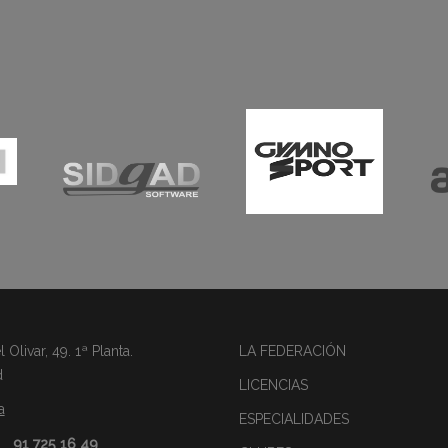
Olivar, 49. 1ª Planta.
LA FEDERACIÓN
d
LICENCIAS
a
ESPECIALIDADES
91 725 16 49