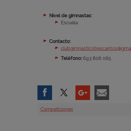
Nivel de gimnastas:
Escuela
Contacto:
clubgimnasticotrescantos@gma
Teléfono:
693 806 065
Categorías
Competiciones