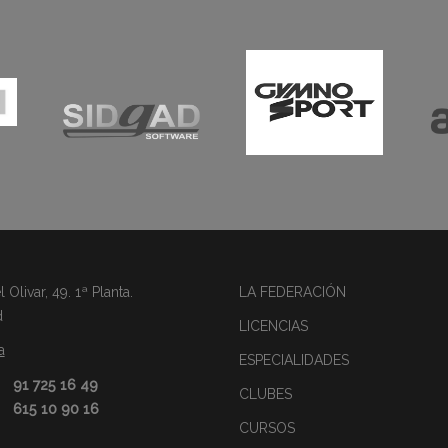
Olivar, 49. 1ª Planta.
LA FEDERACIÓN
d
LICENCIAS
a
ESPECIALIDADES
91 725 16 49
CLUBES
615 10 90 16
CURSOS