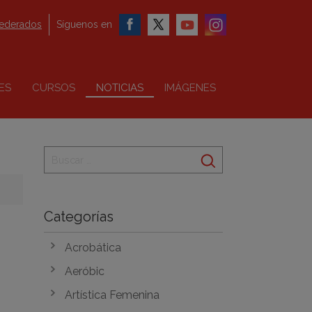
federados
Síguenos en
ES
CURSOS
NOTICIAS
IMÁGENES
Categorías
Acrobática
Aeróbic
Artística Femenina