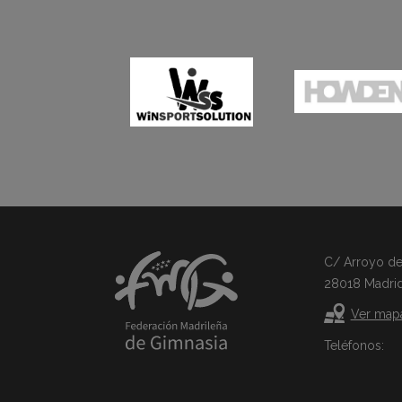
C/ Arroyo del 
28018 Madri
Ver map
Teléfonos: