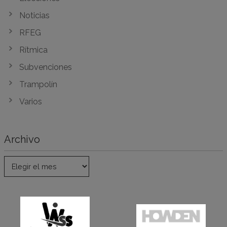
Noticias
RFEG
Rítmica
Subvenciones
Trampolín
Varios
Archivo