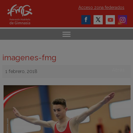
Acceso zona federados
imagenes-fmg
Atrás
1 febrero, 2018