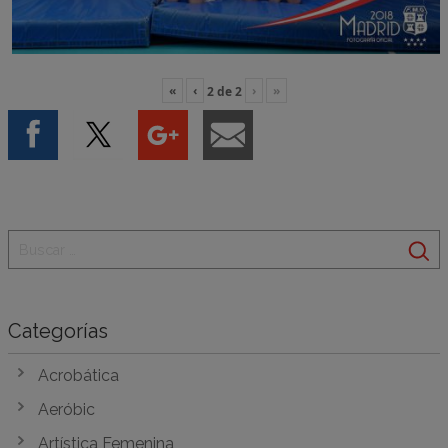
«
‹
›
»
2
de
2
Categorías
Acrobática
Aeróbic
Artística Femenina