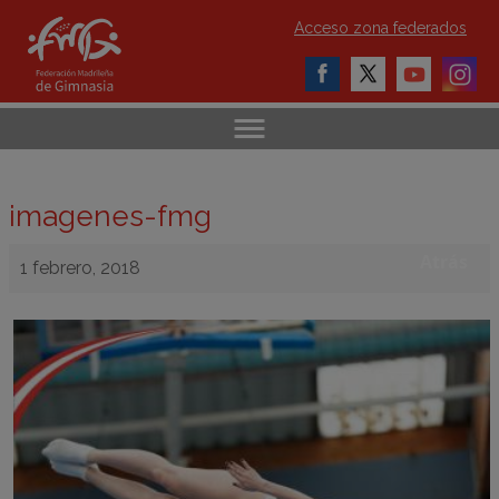
Acceso zona federados
imagenes-fmg
Atrás
1 febrero, 2018