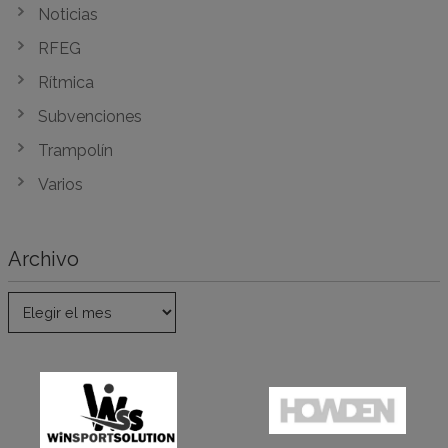
Noticias
RFEG
Rítmica
Subvenciones
Trampolín
Varios
Archivo