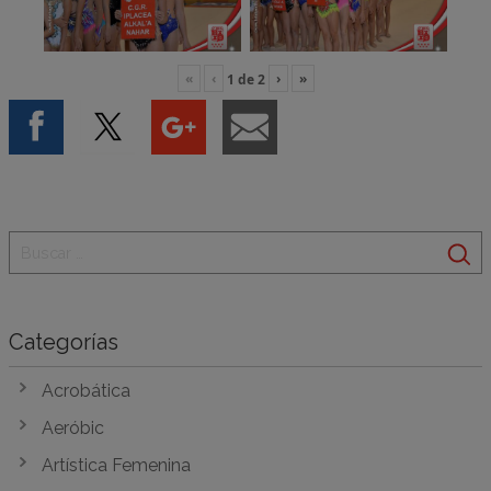
«
‹
›
»
1
de
2
Categorías
Acrobática
Aeróbic
Artística Femenina