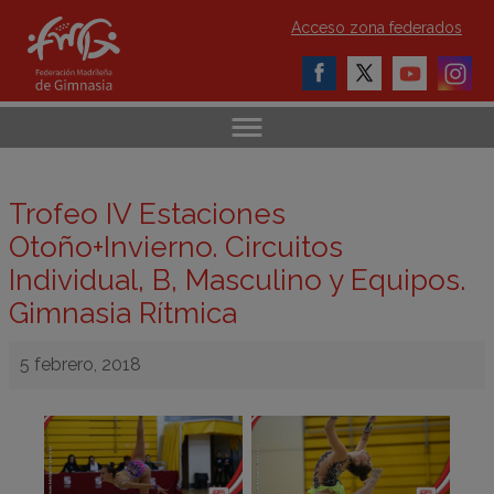
Acceso zona federados
Trofeo IV Estaciones
Otoño+Invierno. Circuitos
Individual, B, Masculino y Equipos.
Gimnasia Rítmica
5 febrero, 2018