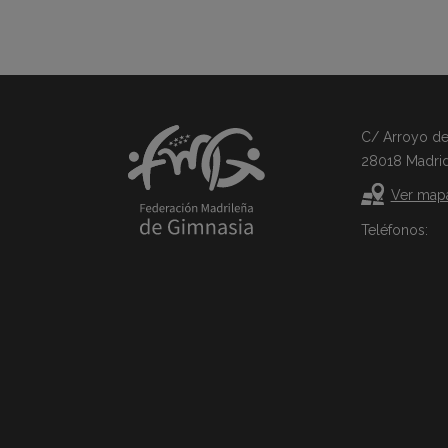
C/ Arroyo del 
28018 Madri
Ver map
Teléfonos: