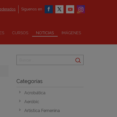
federados
Síguenos en
ES
CURSOS
NOTICIAS
IMÁGENES
Categorías
Acrobática
Aeróbic
Artística Femenina