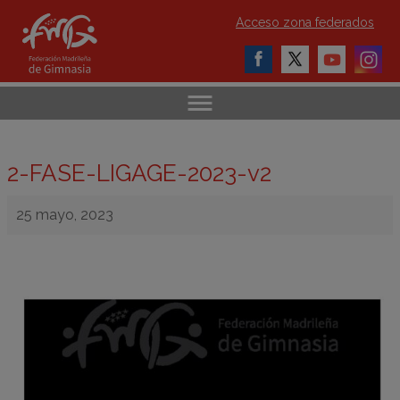
Acceso zona federados
2-FASE-LIGAGE-2023-v2
25 mayo, 2023