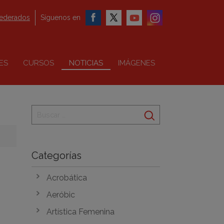
federados
Síguenos en
ES
CURSOS
NOTICIAS
IMÁGENES
Categorías
Acrobática
Aeróbic
Artística Femenina