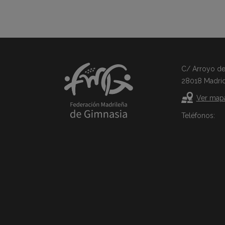
C/ Arroyo del 
28018 Madri
Ver map
Teléfonos: