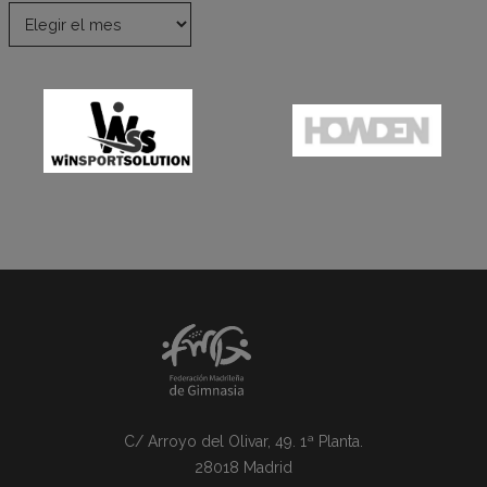
C/ Arroyo del Olivar, 49. 1ª Planta.
28018 Madrid