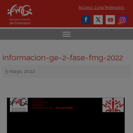
Acceso zona federados
informacion-ge-2-fase-fmg-2022
5 mayo, 2022