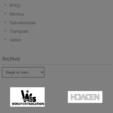
RFEG
Rítmica
Subvenciones
Trampolín
Varios
Archivo