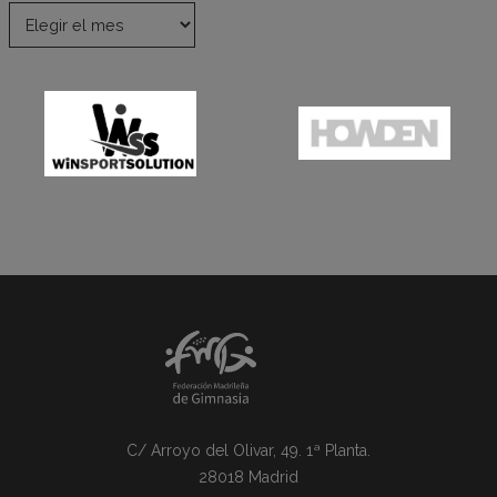
C/ Arroyo del Olivar, 49. 1ª Planta.
28018 Madrid