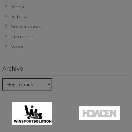
RFEG
Rítmica
Subvenciones
Trampolín
Varios
Archivo