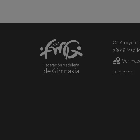
C/ Arroyo del 
28018 Madri
Ver map
Teléfonos: