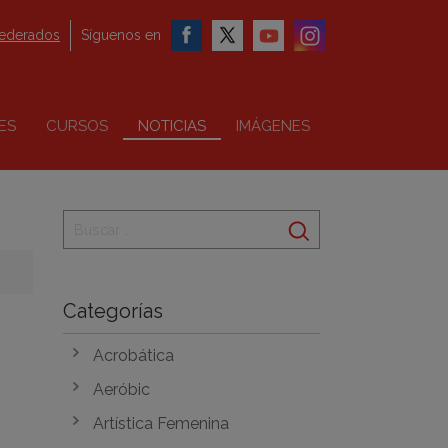
federados
Síguenos en
ES
CURSOS
NOTICIAS
IMÁGENES
Categorías
Acrobática
Aeróbic
Artística Femenina