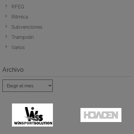
RFEG
Rítmica
Subvenciones
Trampolín
Varios
Archivo