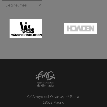
C/ Arroyo del Olivar, 49. 1ª Planta.
28018 Madrid