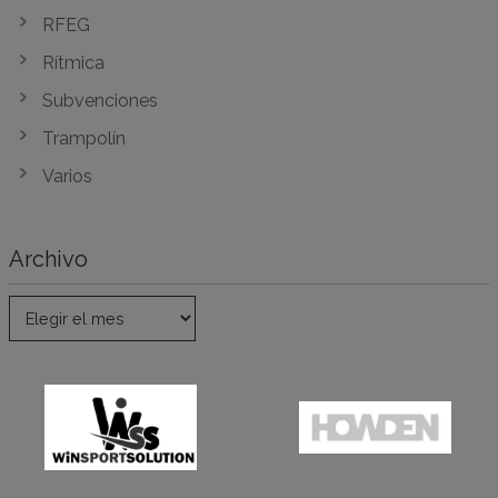
RFEG
Rítmica
Subvenciones
Trampolín
Varios
Archivo