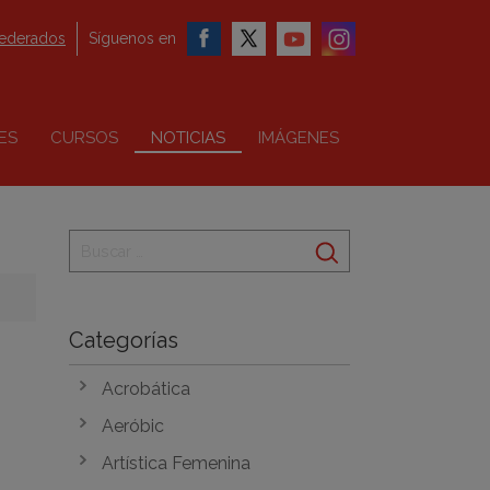
federados
Síguenos en
ES
CURSOS
NOTICIAS
IMÁGENES
Categorías
Acrobática
Aeróbic
Artística Femenina