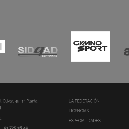
Olivar, 49. 1ª Planta.
LA FEDERACIÓN
d
LICENCIAS
a
ESPECIALIDADES
91 725 16 49