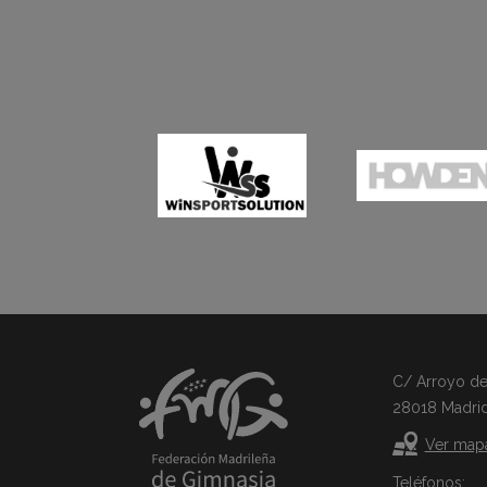
C/ Arroyo del 
28018 Madri
Ver map
Teléfonos: