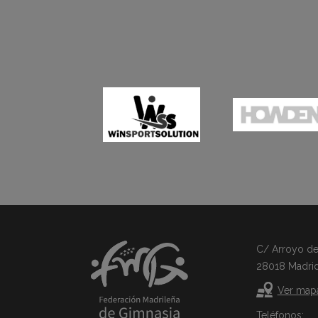
C/ Arroyo del 
28018 Madri
Ver map
Teléfonos: