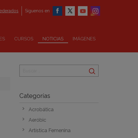
federados
Síguenos en
ES
CURSOS
NOTICIAS
IMÁGENES
Categorías
Acrobática
Aeróbic
Artística Femenina