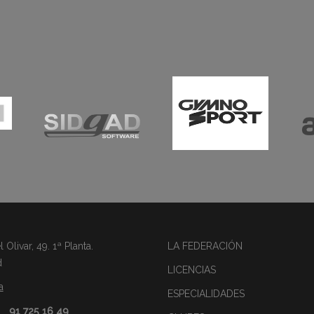
Olivar, 49. 1ª Planta.
LA FEDERACIÓN
d
LICENCIAS
a
ESPECIALIDADES
91 725 16 49