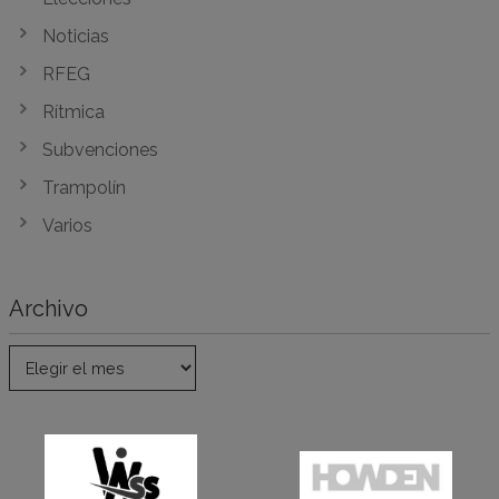
Noticias
RFEG
Rítmica
Subvenciones
Trampolín
Varios
Archivo