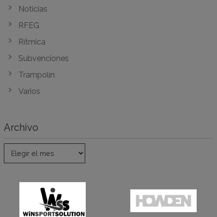
Noticias
RFEG
Rítmica
Subvenciones
Trampolín
Varios
Archivo