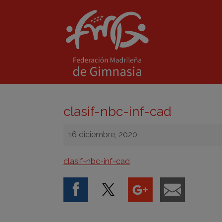
clasif-nbc-inf-cad
16 diciembre, 2020
clasif-nbc-inf-cad