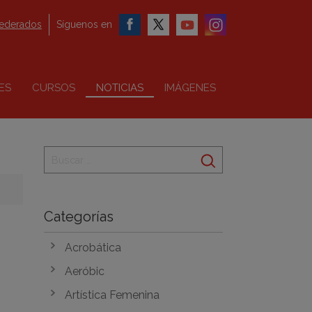
federados
Síguenos en
ES
CURSOS
NOTICIAS
IMÁGENES
Categorías
Acrobática
Aeróbic
Artística Femenina