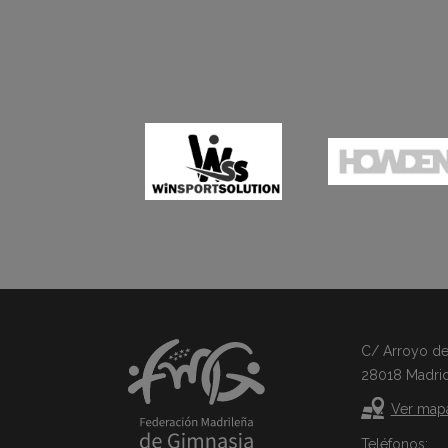
C/ Arroyo del 
28018 Madri
Ver map
Teléfonos: