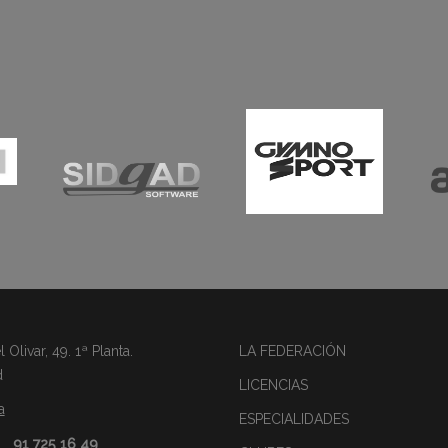
Olivar, 49. 1ª Planta.
LA FEDERACIÓN
d
LICENCIAS
a
ESPECIALIDADES
91 725 16 49