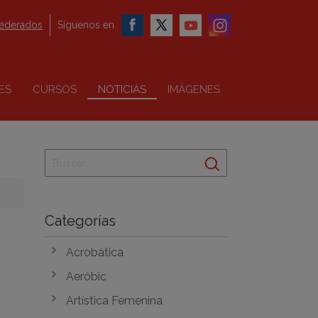
federados
Síguenos en
ES
CURSOS
NOTICIAS
IMÁGENES
Categorías
Acrobática
Aeróbic
Artística Femenina