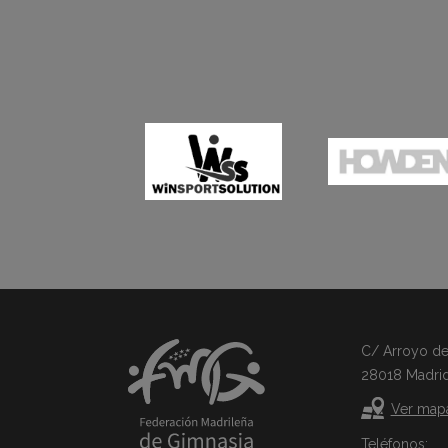
C/ Arroyo del 
28018 Madri
Ver map
Teléfonos: