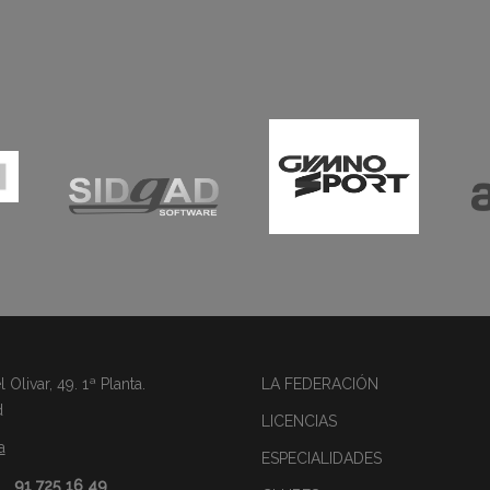
Olivar, 49. 1ª Planta.
LA FEDERACIÓN
d
LICENCIAS
a
ESPECIALIDADES
91 725 16 49