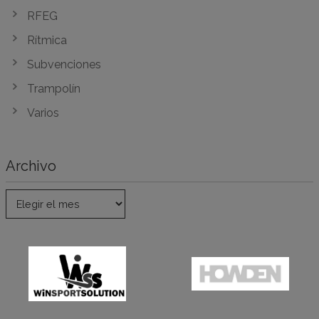
RFEG
Rítmica
Subvenciones
Trampolín
Varios
Archivo