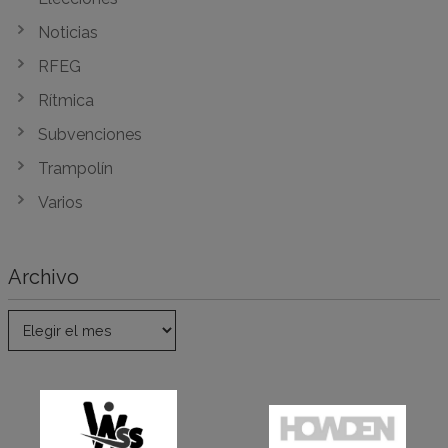
Noticias
RFEG
Rítmica
Subvenciones
Trampolín
Varios
Archivo