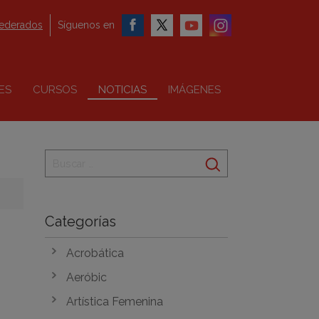
federados
Síguenos en
ES
CURSOS
NOTICIAS
IMÁGENES
Categorías
Acrobática
Aeróbic
Artística Femenina