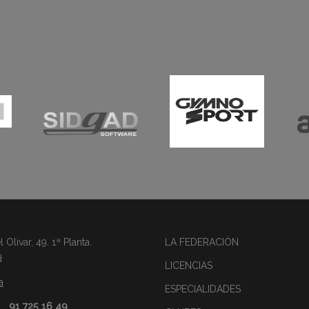
Olivar, 49. 1ª Planta.
LA FEDERACIÓN
d
LICENCIAS
a
ESPECIALIDADES
91 725 16 49