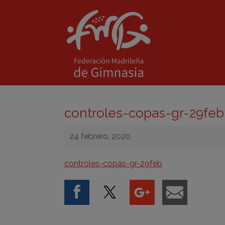
controles-copas-gr-29feb
24 febrero, 2020
controles-copas-gr-29feb