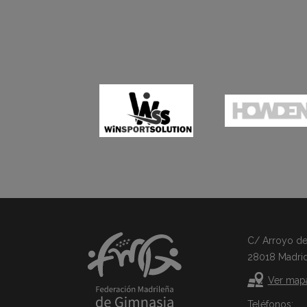
C/ Arroyo del 
28018 Madri
Ver map
Teléfonos: