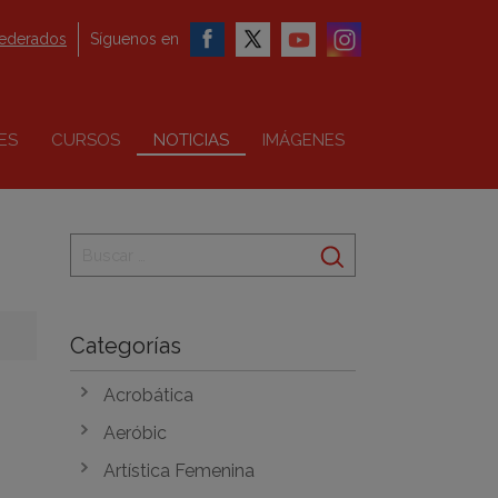
federados
Síguenos en
ES
CURSOS
NOTICIAS
IMÁGENES
Categorías
Acrobática
Aeróbic
Artística Femenina