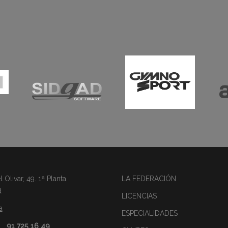
Olivar, 49. 1ª Planta.
LA FEDERACIÓN
d
LICENCIAS
a
ESPECIALIDADES
91 725 16 49