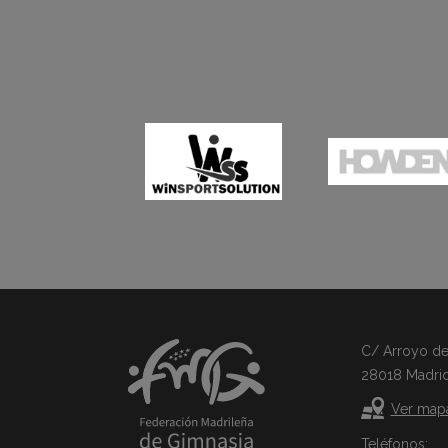
C/ Arroyo del 
28018 Madri
Ver map
Teléfonos: