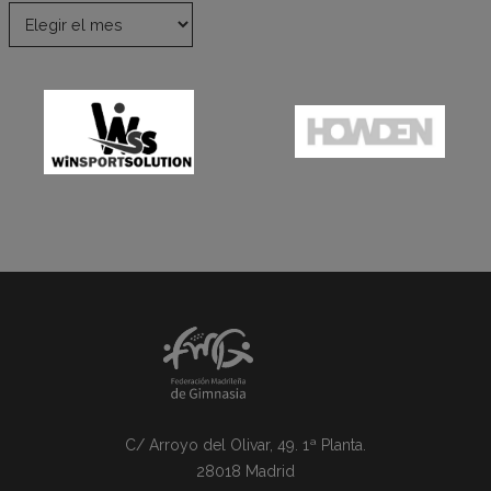
C/ Arroyo del Olivar, 49. 1ª Planta.
28018 Madrid