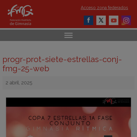
Acceso zona federados
progr-prot-siete-estrellas-conj-
fmg-25-web
2 abril, 2025