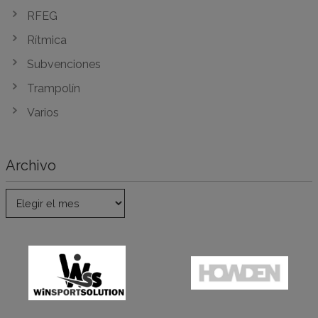
RFEG
Rítmica
Subvenciones
Trampolín
Varios
Archivo