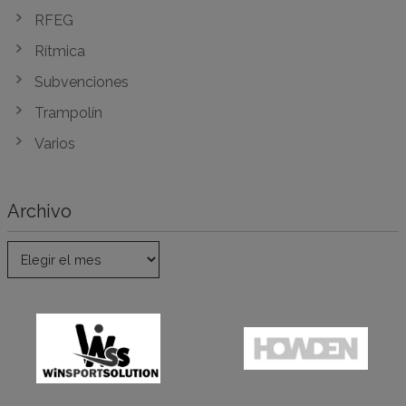
RFEG
Rítmica
Subvenciones
Trampolín
Varios
Archivo