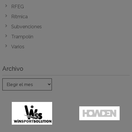
RFEG
Rítmica
Subvenciones
Trampolín
Varios
Archivo