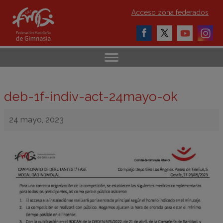
Acceso zona federados
deb-1f-indiv-act-24mayo-ok
24 mayo, 2023