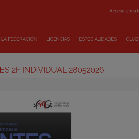
Acceso zona 
LA FEDERACIÓN
LICENCIAS
ESPECIALIDADES
CLUB
S 2F INDIVIDUAL 28052026