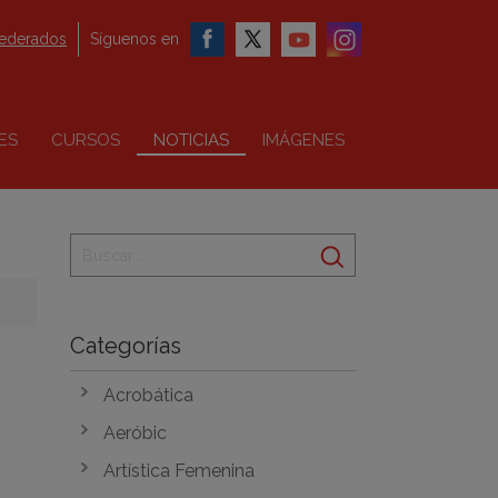
federados
Síguenos en
ES
CURSOS
NOTICIAS
IMÁGENES
Categorías
Acrobática
Aeróbic
Artística Femenina