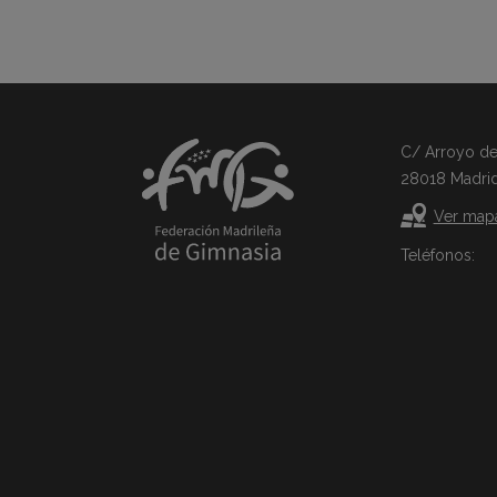
C/ Arroyo del 
28018 Madri
Ver map
Teléfonos: