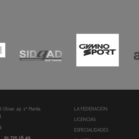
Olivar, 49. 1ª Planta.
LA FEDERACIÓN
d
LICENCIAS
a
ESPECIALIDADES
91 725 16 49