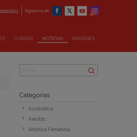
federados
Síguenos en
ES
CURSOS
NOTICIAS
IMÁGENES
Categorías
Acrobática
Aeróbic
Artística Femenina