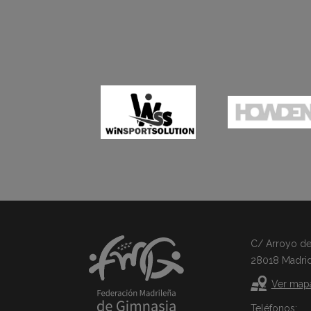
C/ Arroyo del 
28018 Madri
Ver map
Teléfonos: