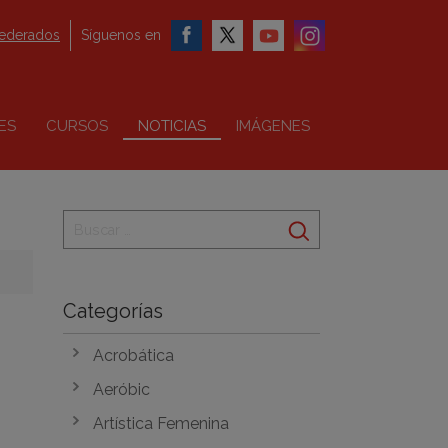
federados
Síguenos en
ES
CURSOS
NOTICIAS
IMÁGENES
Categorías
Acrobática
Aeróbic
Artística Femenina