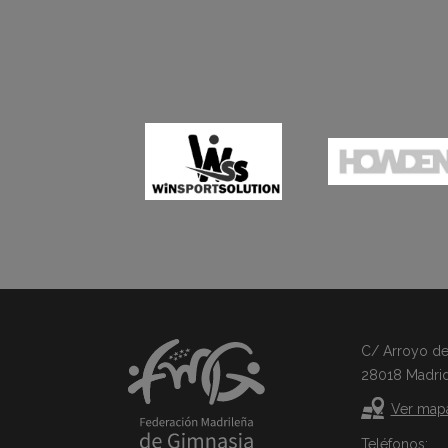
C/ Arroyo del 
28018 Madri
Ver map
Teléfonos: