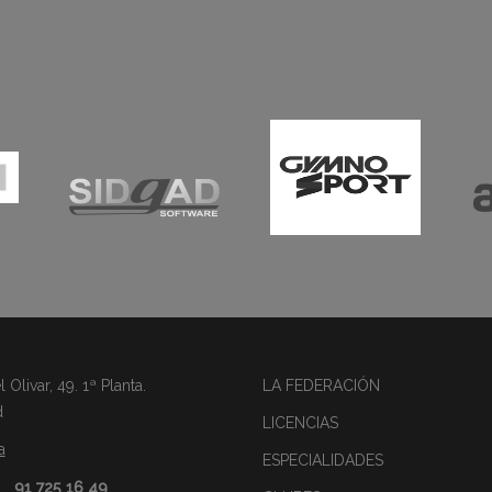
Olivar, 49. 1ª Planta.
LA FEDERACIÓN
d
LICENCIAS
a
ESPECIALIDADES
91 725 16 49