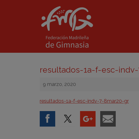
resultados-1a-f-esc-indv
9 marzo, 2020
resultados-1a-f-esc-indv-7-8mar20-gr