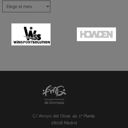
C/ Arroyo del Olivar, 49. 1ª Planta.
28018 Madrid