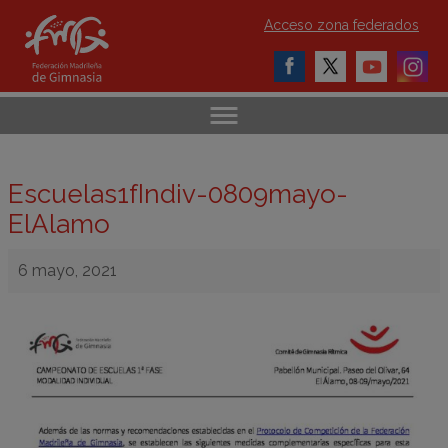
Acceso zona federados
Escuelas1fIndiv-0809mayo-
ElAlamo
6 mayo, 2021